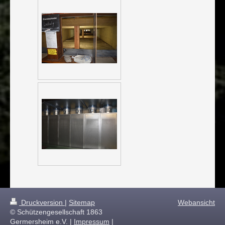
Druckversion
|
Sitemap
Webansicht
© Schützengesellschaft 1863
Germersheim e.V. |
Impressum
|